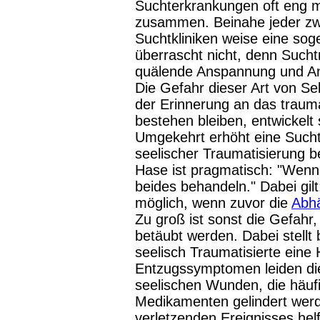
Suchterkrankungen oft eng 
zusammen. Beinahe jeder zwei
Suchtkliniken weise eine so
überrascht nicht, denn Sucht
quälende Anspannung und Angs
Die Gefahr dieser Art von S
der Erinnerung an das trauma
bestehen bleiben, entwickelt 
Umgekehrt erhöht eine Sucht
seelischer Traumatisierung be
Hase ist pragmatisch: "Wen
beides behandeln." Dabei gil
möglich, wenn zuvor die
Abhä
Zu groß ist sonst die Gefah
betäubt werden. Dabei stellt 
seelisch Traumatisierte ein
Entzugssymptomen leiden die 
seelischen Wunden, die häuf
Medikamenten gelindert werd
verletzenden Ereignisses hel