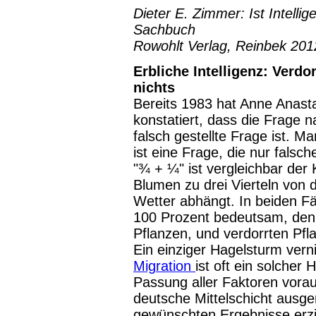
Dieter E. Zimmer: Ist Intellig
Sachbuch
Rowohlt Verlag, Reinbek 2012
Erbliche Intelligenz: Verd
nichts
Bereits 1983 hat Anne Anasta
konstatiert, dass die Frage n
falsch gestellte Frage ist. M
ist eine Frage, die nur falsc
"¾ + ¼" ist vergleichbar der
Blumen zu drei Vierteln von 
Wetter abhängt. In beiden Fä
100 Prozent bedeutsam, denn
Pflanzen, und verdorrten Pfl
Ein einziger Hagelsturm vern
Migration
ist oft ein solcher
Passung aller Faktoren vorau
deutsche Mittelschicht ausge
gewünschten Ergebnisse erzi