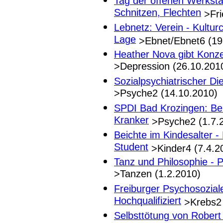
Tag der offenen Werkstä
Schnitzen, Flechten
>Fri
Lebnetz: Verein - Kultur
Lage
>Ebnet/Ebnet6 (19
Heather Nova gibt Konzer
>Depression (26.10.201
Sozialpsychiatrischer Di
>Psyche2 (14.10.2010)
SPDI Bad Krozingen: Ber
Kranker
>Psyche2 (1.7.
Beichte im Kindesalter -
Student
>Kinder4 (7.4.2
Tanz und Philosophie - 
>Tanzen (1.2.2010)
Freiburger Psychosozial
Hochqualifiziert
>Krebs2 
Selbsttötung von Robert