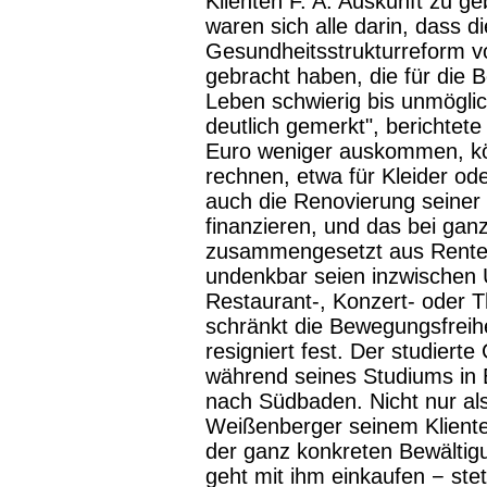
Klienten F. A. Auskunft zu ge
waren sich alle darin, dass 
Gesundheitsstrukturreform v
gebracht haben, die für die 
Leben schwierig bis unmöglic
deutlich gemerkt", berichtet
Euro weniger auskommen, kö
rechnen, etwa für Kleider o
auch die Renovierung seine
finanzieren, und das bei ga
zusammengesetzt aus Rente
undenkbar seien inzwischen 
Restaurant-, Konzert- oder
schränkt die Bewegungsfreihei
resigniert fest. Der studiert
während seines Studiums in 
nach Südbaden. Nicht nur als
Weißenberger seinem Kliente
der ganz konkreten Bewältigu
geht mit ihm einkaufen − ste