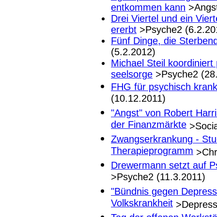
entkommen kann
>Angst
Drei Viertel und ein Vier
ererbt
>Psyche2 (6.2.20
Fünf Dinge, die Sterbe
(5.2.2012)
Michael Steil koordinier
seelsorge
>Psyche2 (28.
FHG für psychisch kran
(10.12.2011)
"Angst" von Robert Har
der Finanzmärkte
>Socia
Zwangserkrankung - Stud
Therapieprogramm
>Chr
Drewermann setzt auf P
>Psyche2 (11.3.2011)
"Bündnis gegen Depressi
Volkskrankheit
>Depressi