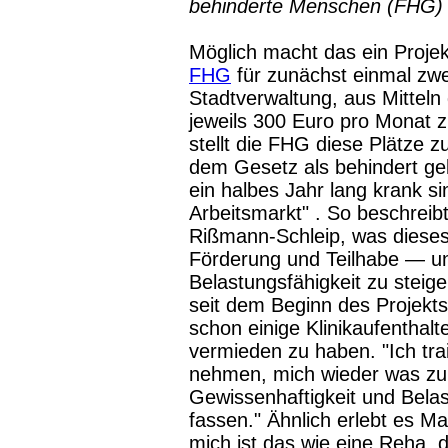
behinderte Menschen (FHG) 
Möglich macht das ein Projek
FHG
für zunächst einmal zwei
Stadtverwaltung, aus Mitteln 
jeweils 300 Euro pro Monat z
stellt die FHG diese Plätze 
dem Gesetz als behindert gel
ein halbes Jahr lang krank si
Arbeitsmarkt" . So beschreib
Rißmann-Schleip, was dieses 
Förderung und Teilhabe — un
Belastungsfähigkeit zu steig
seit dem Beginn des Projekts
schon einige Klinikaufenthal
vermieden zu haben. "Ich trai
nehmen, mich wieder was zu t
Gewissenhaftigkeit und Bela
fassen." Ähnlich erlebt es M
mich ist das wie eine Reha, d