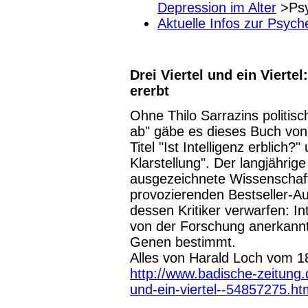
Depression im Alter
>Psy
Aktuelle Infos zur Psych
Drei Viertel und ein Viertel
ererbt
Ohne Thilo Sarrazins politis
ab" gäbe es dieses Buch von 
Titel "Ist Intelligenz erblich?
Klarstellung". Der langjährige
ausgezeichnete Wissenschaft
provozierenden Bestseller-Aut
dessen Kritiker verwarfen: In
von der Forschung anerkann
Genen bestimmt.
Alles von Harald Loch vom 18
http://www.badische-zeitung.d
und-ein-viertel--54857275.ht