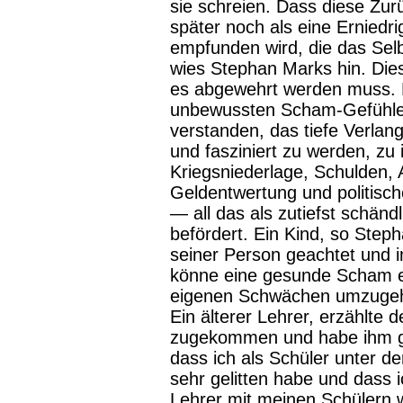
sie schreien. Dass diese Zur
später noch als eine Erniedr
empfunden wird, die das Selb
wies Stephan Marks hin. Die
es abgewehrt werden muss. D
unbewussten Scham-Gefühlen 
verstanden, das tiefe Verla
und fasziniert zu werden, zu 
Kriegsniederlage, Schulden, A
Geldentwertung und politisch
— all das als zutiefst schänd
befördert. Ein Kind, so Step
seiner Person geachtet und i
könne eine gesunde Scham en
eigenen Schwächen umzugeh
Ein älterer Lehrer, erzählte d
zugekommen und habe ihm ges
dass ich als Schüler unter 
sehr gelitten habe und dass 
Lehrer mit meinen Schülern 