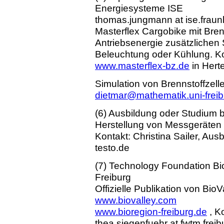
Energiesysteme ISE
thomas.jungmann at ise.fraun
Masterflex Cargobike mit Bren
Antriebsenergie zusätzlichen S
Beleuchtung oder Kühlung. Ko
www.masterflex-bz.de
in Hert
Simulation von Brennstoffzell
dietmar@mathematik.uni-freib
(6) Ausbildung oder Studium b
Herstellung von Messgeräten 
Kontakt: Christina Sailer, Ausb
testo.de
(7) Technology Foundation Bi
Freiburg
Offizielle Publikation von Bio
www.biovalley.com
www.bioregion-freiburg.de
, K
thea.siegenfuehr at fwtm.freib