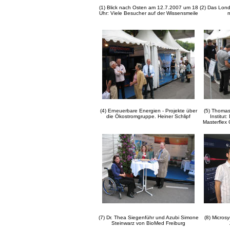
(1) Blick nach Osten am 12.7.2007 um 18
(2) Das Lond
Uhr: Viele Besucher auf der Wissensmeile
m
(4) Erneuerbare Energien - Projekte über
(5) Thoma
die Ökostromgruppe. Heiner Schlipf
Institut
Masterflex 
(7) Dr. Thea Siegenführ und Azubi Simone
(8) Micros
Steinwarz von BioMed Freiburg