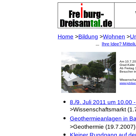
Home
>
Bildung
>
Wohnen
>
Un
...
Ihre Idee? Mitteil
Am 10.7.20
Grad-Kälte
Ab Freitag 
Besucher in
Wissenschaf
www.jubilae
8./9. Juli 2011 um 10.00 
>Wissenschaftsmarkt (1.
Geothermieanlagen in Ba
>Geothermie (19.7.2007)
Kleiner Rundgang auf de