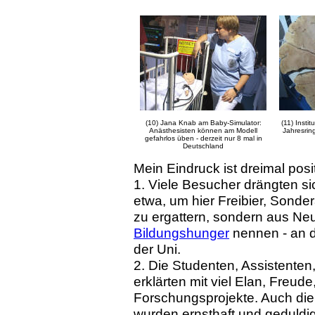
(10) Jana Knab am Baby-Simulator:
(11) Instit
Anästhesisten können am Modell
Jahresri
gefahrlos üben - derzeit nur 8 mal in
Deutschland
Mein Eindruck ist dreimal posit
1. Viele Besucher drängten sic
etwa, um hier Freibier, Son
zu ergattern, sondern aus Ne
Bildungshunger
nennen - an d
der Uni.
2. Die Studenten, Assistenten
erklärten mit viel Elan, Freud
Forschungsprojekte. Auch die
wurden ernsthaft und geduldi