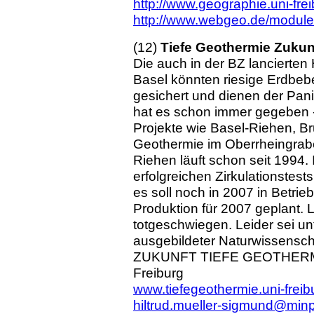
http://www.geographie.uni-frei
http://www.webgeo.de/module
(12)
Tiefe Geothermie Zukunf
Die auch in der BZ lancierten
Basel könnten riesige Erdbebe
gesichert und dienen der Pan
hat es schon immer gegeben - 
Projekte wie Basel-Riehen, B
Geothermie im Oberrheingrabe
Riehen läuft schon seit 1994.
erfolgreichen Zirkulationstest
es soll noch in 2007 in Betrieb
Produktion für 2007 geplant. 
totgeschwiegen. Leider sei u
ausgebildeter Naturwissenscha
ZUKUNFT TIEFE GEOTHERMIE -
Freiburg
www.tiefegeothermie.uni-freib
hiltrud.mueller-sigmund@minpe