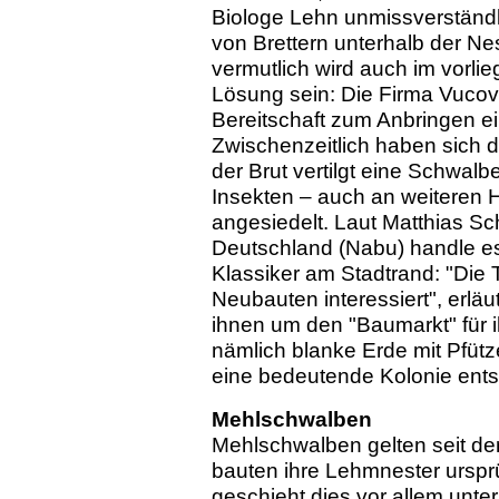
Biologe Lehn unmissverständli
von Brettern unterhalb der N
vermutlich wird auch im vorlie
Lösung sein: Die Firma Vucovic
Bereitschaft zum Anbringen ein
Zwischenzeitlich haben sich 
der Brut vertilgt eine Schwal
Insekten – auch an weiteren 
angesiedelt. Laut Matthias S
Deutschland (Nabu) handle e
Klassiker am Stadtrand: "Die T
Neubauten interessiert", erlä
ihnen um den "Baumarkt" für 
nämlich blanke Erde mit Pfütz
eine bedeutende Kolonie ents
Mehlschwalben
Mehlschwalben gelten seit der
bauten ihre Lehmnester urspr
geschieht dies vor allem unt