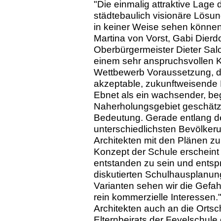
"Die einmalig attraktive Lage
städtebaulich visionäre Lösung
in keiner Weise sehen können"
Martina von Vorst, Gabi Dierdo
Oberbürgermeister Dieter Salo
einem sehr anspruchsvollen Ko
Wettbewerb Voraussetzung, da
akzeptable, zukunftweisende 
Ebnet als ein wachsender, bege
Naherholungsgebiet geschätzt
Bedeutung. Gerade entlang d
unterschiedlichsten Bevölkeru
Architekten mit den Plänen 
Konzept der Schule erscheint 
entstanden zu sein und entspr
diskutierten Schulhausplanung"
Varianten sehen wir die Gefah
rein kommerzielle Interessen.
Architekten auch an die Ortsc
Elternbeirats der Feyelschule 