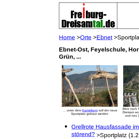
Home
>
Orte
>
Ebnet
>Sp
Ebnet-Ost, Feyelschule, Hor
Grün, ...
Blick nach 
... unter dem
Kamelberg
soll der neue
Dreisam auf
Sportplatz gebaut werden
und neu (
Grellrote Hausfassade im
störend?
>Sportplatz (1.2