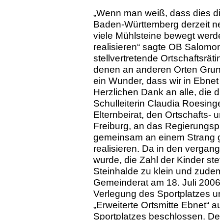
„Wenn man weiß, dass dies die
Baden-Württemberg derzeit n
viele Mühl­steine bewegt wer
realisieren“ sagte OB Salomo
stellvertretende Ortschaftsräti
denen an anderen Orten Grun
ein Wunder, dass wir in Ebn
Herzlichen Dank an alle, die 
Schulleiterin Claudia Roesing
Elternbeirat, den Ortschafts- 
Freiburg, an das Re­gier­ungs­
gemeinsam an einem Strang 
realisieren. Da in den vergan
wurde, die Zahl der Kinder stet
Steinhalde zu klein und zudem
Gemeinderat am 18. Juli 2006
Verlegung des Sportplatzes 
„Erweiterte Ortsmitte Ebnet“ 
Sportplatzes beschlossen. D