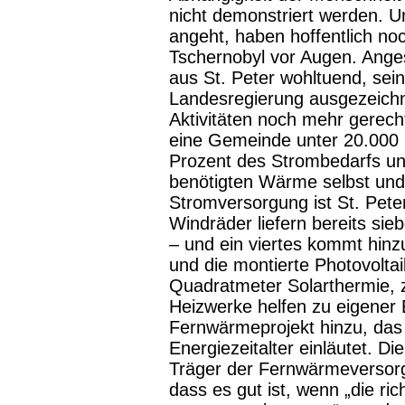
nicht demonstriert werden. U
angeht, haben hoffentlich no
Tschernobyl vor Augen. Anges
aus St. Peter wohltuend, sei
Landesregierung ausgezeichn
Aktivitäten noch mehr gerech
eine Gemeinde unter 20.000 
Prozent des Strombedarfs un
benötigten Wärme selbst und
Stromversorgung ist St. Peter
Windräder liefern bereits sie
– und ein viertes kommt hinzu
und die montierte Photovolta
Quadratmeter Solarthermie, 
Heizwerke helfen zu eigener 
Fernwärmeprojekt hinzu, das 
Energiezeitalter einläutet. Di
Träger der Fernwärmeversorgu
dass es gut ist, wenn „die ri