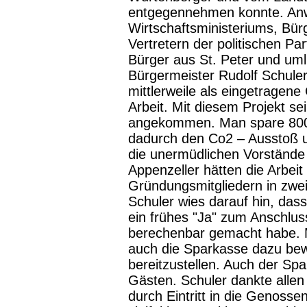
entgegennehmen konnte. Anw
Wirtschaftsministeriums, Bürg
Vertretern der politischen Pa
Bürger aus St. Peter und u
Bürgermeister Rudolf Schuler 
mittlerweile als eingetragene 
Arbeit. Mit diesem Projekt se
angekommen. Man spare 800 0
dadurch den Co2 – Ausstoß u
die unermüdlichen Vorständ
Appenzeller hätten die Arbe
Gründungsmitgliedern in zwei
Schuler wies darauf hin, da
ein frühes "Ja" zum Anschlus
berechenbar gemacht habe. 
auch die Sparkasse dazu bew
bereitzustellen. Auch der S
Gästen. Schuler dankte allen
durch Eintritt in die Genosse