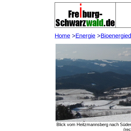
Home
>
Energie
>
Bioenergied
Blick vom Heitzmannsberg nach Süden 
(re