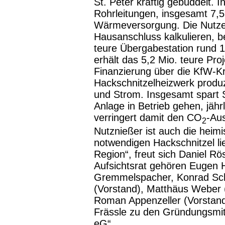
St. Peter kräftig gebuddelt. I
Rohrleitungen, insgesamt 7,5 
Wärmeversorgung. Die Nutze
Hausanschluss kalkulieren, 
teure Übergabestation rund 
erhält das 5,2 Mio. teure Pro
Finanzierung über die KfW-K
Hackschnitzelheizwerk produ
und Strom. Insgesamt spart S
Anlage in Betrieb gehen, jähr
verringert damit den CO
-Au
2
Nutznießer ist auch die heimi
notwendigen Hackschnitzel lie
Region“, freut sich Daniel Rös
Aufsichtsrat gehören Eugen H
Gremmelspacher, Konrad Sc
(Vorstand), Matthäus Weber (
Roman Appenzeller (Vorstan
Frässle zu den Gründungsmitg
eG“.