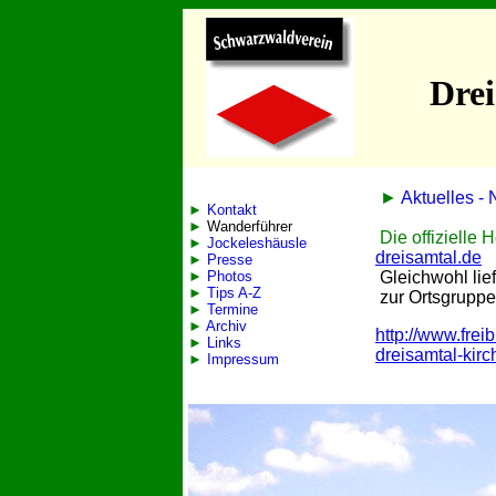
Drei
►
Aktuelles -
►
Kontakt
►
Wanderführer
Die offizielle
►
Jockeleshäusle
dreisamtal.de
►
Presse
►
Photos
Gleichwohl lief
►
Tips A-Z
zur Ortsgruppe
►
Termine
►
Archiv
http://www.fre
►
Links
dreisamtal-kirc
►
Impressum